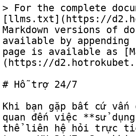
> For the complete docu
[llms.txt](https://d2.h
Markdown versions of do
available by appending 
page is available as [M
(https://d2.hotrokubet.
# Hỗ trợ 24/7

Khi bạn gặp bất cứ vấn 
quan đến việc **sử dụng
thể liên hệ hỏi trực ti