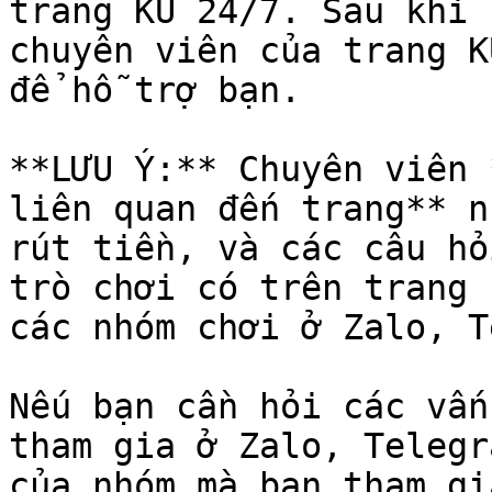
trang KU 24/7. Sau khi 
chuyên viên của trang K
để hỗ trợ bạn.

**LƯU Ý:** Chuyên viên 
liên quan đến trang** n
rút tiền, và các câu hỏ
trò chơi có trên trang 
các nhóm chơi ở Zalo, T
Nếu bạn cần hỏi các vấn
tham gia ở Zalo, Telegr
của nhóm mà bạn tham gi