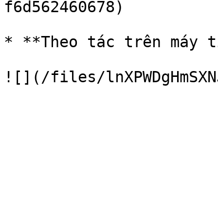
f6d562460678)

* **Theo tác trên máy t