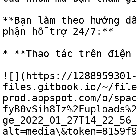
**Bạn làm theo hướng dẫ
phận hỗ trợ 24/7:**

* **Thao tác trên điện 
![](https://1288959301-
files.gitbook.io/~/file
prod.appspot.com/o/spac
fyB0vSih8Iz%2Fuploads%2
ge_2022_01_27T14_22_56_
alt=media\&token=8159f9