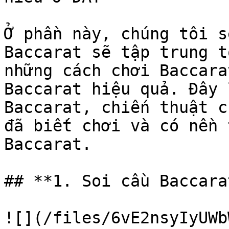
Ở phần này, chúng tôi s
Baccarat sẽ tập trung t
những cách chơi Baccara
Baccarat hiệu quả. Đây 
Baccarat, chiến thuật c
đã biết chơi và có nền 
Baccarat.

## **1. Soi cầu Baccara
![](/files/6vE2nsyIyUWb