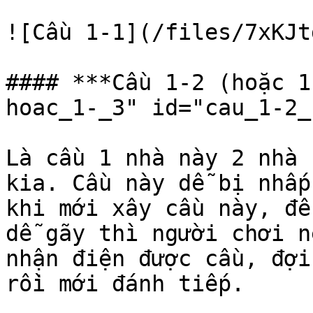
![Cầu 1-1](/files/7xKJt
#### ***Cầu 1-2 (hoặc 1
hoac_1-_3" id="cau_1-2_
Là cầu 1 nhà này 2 nhà 
kia. Cầu này dễ bị nhấp
khi mới xây cầu này, đề
dễ gãy thì người chơi n
nhận điện được cầu, đợi
rồi mới đánh tiếp.
