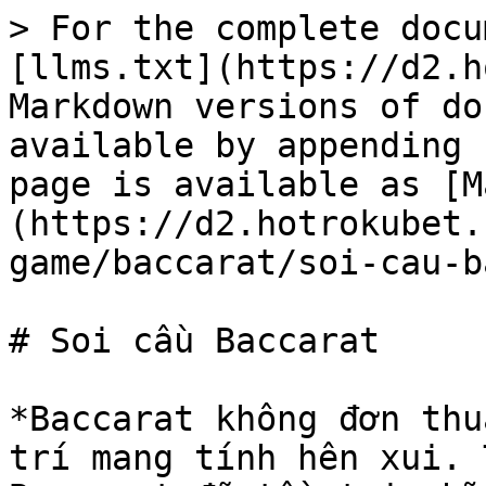
> For the complete docu
[llms.txt](https://d2.h
Markdown versions of do
available by appending 
page is available as [M
(https://d2.hotrokubet.
game/baccarat/soi-cau-b
# Soi cầu Baccarat

*Baccarat không đơn thu
trí mang tính hên xui. T