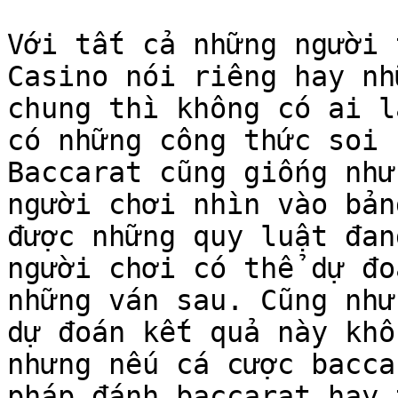
Với tất cả những người 
Casino nói riêng hay nh
chung thì không có ai l
có những công thức soi 
Baccarat cũng giống như
người chơi nhìn vào bản
được những quy luật đan
người chơi có thể dự đo
những ván sau. Cũng như
dự đoán kết quả này khô
nhưng nếu cá cược bacca
pháp đánh baccarat hay 