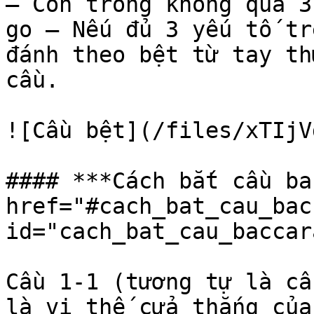
– Con trong không quá 3
go – Nếu đủ 3 yếu tố tr
đánh theo bệt từ tay th
cầu.

![Cầu bệt](/files/xTIjV
#### ***Cách bắt cầu ba
href="#cach_bat_cau_bac
id="cach_bat_cau_baccar
Cầu 1-1 (tương tự là cầ
là vị thế cửa thắng của