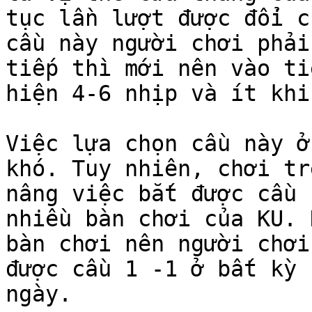
tục lần lượt được đổi c
cầu này người chơi phải
tiếp thì mới nên vào ti
hiện 4-6 nhịp và ít khi
Việc lựa chọn cầu này ở
khó. Tuy nhiên, chơi tr
nâng việc bắt được cầu 
nhiều bàn chơi của KU. 
bàn chơi nên người chơi
được cầu 1 -1 ở bất kỳ 
ngày.
