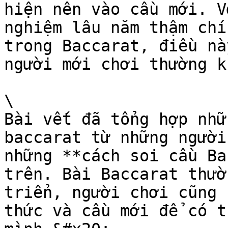
hiện nên vào cầu mới. V
nghiệm lâu năm thậm chí
trong Baccarat, điều nà
người mới chơi thường k
\

Bài vết đã tổng hợp nhữ
baccarat từ những người
những **cách soi cầu Ba
trên. Bài Baccarat thườ
triển, người chơi cũng 
thức và cầu mới để có t