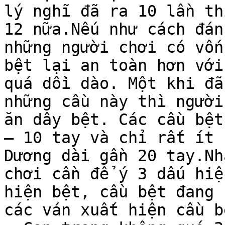
lý nghĩ đã ra 10 lần th
12 nữa.Nếu như cách đán
những người chơi có vốn
bệt lại an toàn hơn với
quá dồi dào. Một khi đã
những cầu này thì người
ăn dây bệt. Các cầu bệt
– 10 tay và chỉ rất ít 
Dương dài gần 20 tay.Nh
chơi cần để ý 3 dấu hiệ
hiện bệt, cầu bệt đang 
các ván xuất hiện cầu b