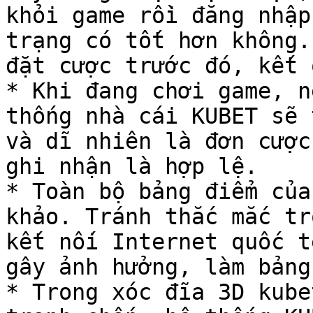
khỏi game rồi đăng nhập
trạng có tốt hơn không.
đặt cược trước đó, kết 
* Khi đang chơi game, n
thống nhà cái KUBET sẽ 
và dĩ nhiên là đơn cược
ghi nhận là hợp lệ.

* Toàn bộ bảng điểm của
khảo. Tránh thắc mắc tr
kết nối Internet quốc t
gây ảnh hưởng, làm bảng
* Trong xóc đĩa 3D kube