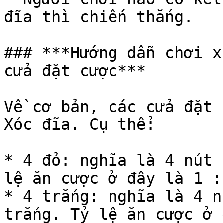
đĩa thì chiến thắng.

### ***Hướng dẫn chơi x
cửa đặt cược***

Về cơ bản, các cửa đặt 
Xóc đĩa. Cụ thể:

* 4 đỏ: nghĩa là 4 nút 
lệ ăn cược ở đây là 1 : 
* 4 trắng: nghĩa là 4 n
trắng. Tỷ lệ ăn cược ở 