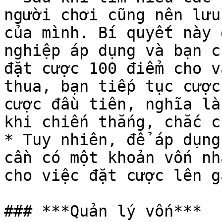
người chơi cũng nên lưu
của mình. Bí quyết này 
nghiệp áp dụng và bạn c
đặt cược 100 điểm cho v
thua, bạn tiếp tục cược
cược đầu tiên, nghĩa là
khi chiến thắng, chắc c
* Tuy nhiên, để áp dụng
cần có một khoản vốn nh
cho việc đặt cược lên g
### ***Quản lý vốn***
