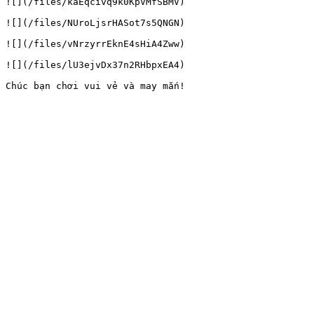
![](/files/kaEqcivq9k0KpVMfSBMV)

![](/files/NUroLjsrHASot7s5QNGN)

![](/files/vNrzyrrEknE4sHiA4Zww)

![](/files/lU3ejvDx37n2RHbpxEA4)
