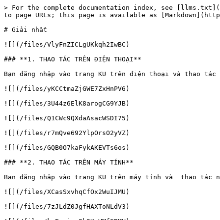
> For the complete documentation index, see [llms.txt](
to page URLs; this page is available as [Markdown](http
# Giải nhất

![](/files/VlyFnZICLgUKkqh2IwBC)

### **1. THAO TÁC TRÊN ĐIỆN THOẠI**

Bạn đăng nhập vào trang KU trên điện thoại và thao tác 
![](/files/yKCCtmaZjGWE7ZxHnPV6)

![](/files/3U44z6ElK8arogCG9YJB)

![](/files/Q1CWc9QXdaAsacWSDI75)

![](/files/r7mQve692YlpOrsO2yVZ)

![](/files/GQB0O7kaFykAKEVTs6os)

### **2. THAO TÁC TRÊN MÁY TÍNH**

Bạn đăng nhập vào trang KU trên máy tính và  thao tác n
![](/files/XCasSxvhqCfOx2WuIJMU)

![](/files/7zJLdZ0JgfHAXToNLdV3)
