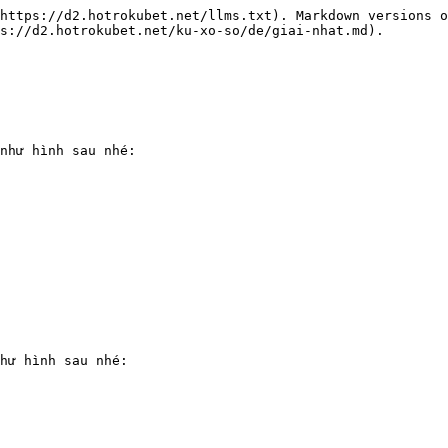
https://d2.hotrokubet.net/llms.txt). Markdown versions o
s://d2.hotrokubet.net/ku-xo-so/de/giai-nhat.md).

như hình sau nhé:

hư hình sau nhé:
