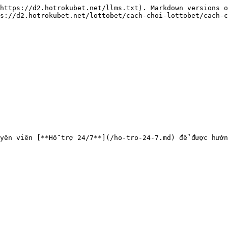
https://d2.hotrokubet.net/llms.txt). Markdown versions o
s://d2.hotrokubet.net/lottobet/cach-choi-lottobet/cach-c
yên viên [**Hỗ trợ 24/7**](/ho-tro-24-7.md) để được hướn