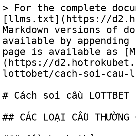
> For the complete docu
[llms.txt](https://d2.h
Markdown versions of do
available by appending 
page is available as [M
(https://d2.hotrokubet.
lottobet/cach-soi-cau-l
# Cách soi cầu LOTTBET

## CÁC LOẠI CẦU THƯỜNG 