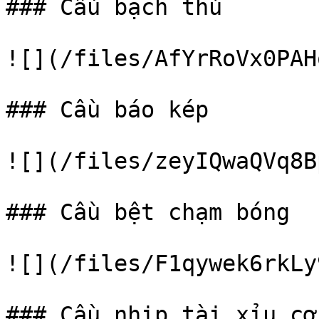
### Cầu bạch thủ

![](/files/AfYrRoVx0PAH
### Cầu báo kép

![](/files/zeyIQwaQVq8B
### Cầu bệt chạm bóng

![](/files/F1qywek6rkLy
### Cầu nhịp tài xỉu cơ 