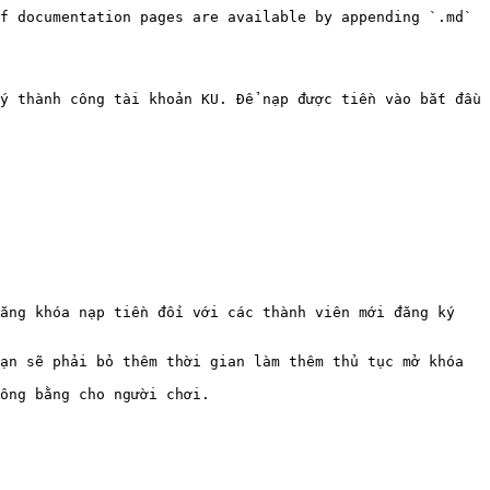
f documentation pages are available by appending `.md` 
ý thành công tài khoản KU. Để nạp được tiền vào bắt đầu 
ăng khóa nạp tiền đối với các thành viên mới đăng ký 
ạn sẽ phải bỏ thêm thời gian làm thêm thủ tục mở khóa 
ông bằng cho người chơi.
