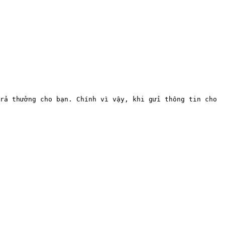
rả thưởng cho bạn. Chính vì vậy, khi gửi thông tin cho 