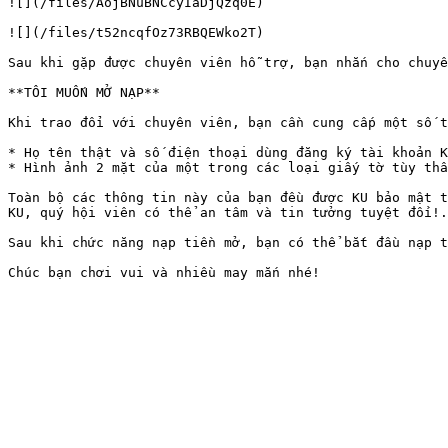
![](/files/AojBNuBNCcyIaDjQzq0E)

![](/files/t52ncqfOz73RBQEWko2T)

Sau khi gặp được chuyên viên hỗ trợ, bạn nhắn cho chuyê
**TÔI MUỐN MỞ NẠP**

Khi trao đổi với chuyên viên, bạn cần cung cấp một số t
* Họ tên thật và số điện thoại dùng đăng ký tài khoản K
* Hình ảnh 2 mặt của một trong các loại giấy tờ tùy thâ
Toàn bộ các thông tin này của bạn đều được KU bảo mật t
KU, quý hội viên có thể an tâm và tin tưởng tuyệt đối!.

Sau khi chức năng nạp tiền mở, bạn có thể bắt đầu nạp t