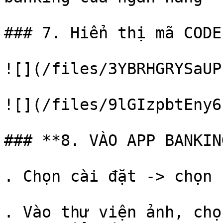
### 7. Hiển thị mã CODE
![](/files/3YBRHGRYSaUP
![](/files/9lGIzpbtEny6
### **8. VÀO APP BANKIN
. Chọn cài đặt -> chọn 
. Vào thư viện ảnh, chọ