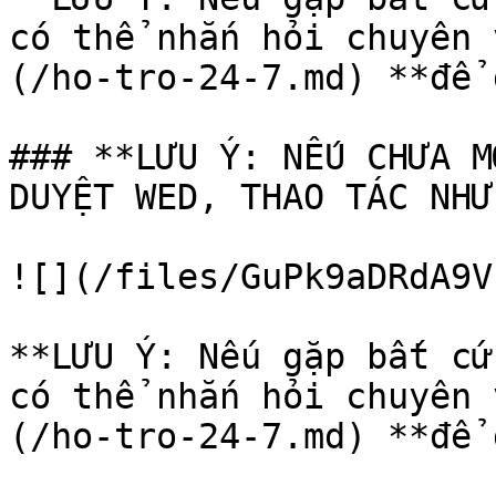
có thể nhắn hỏi chuyên 
(/ho-tro-24-7.md) **để 
### **LƯU Ý: NẾU CHƯA M
DUYỆT WED, THAO TÁC NHƯ
![](/files/GuPk9aDRdA9V
**LƯU Ý: Nếu gặp bất cứ
có thể nhắn hỏi chuyên 