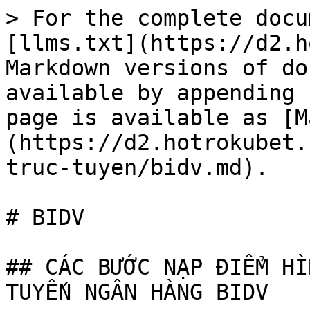
> For the complete docu
[llms.txt](https://d2.h
Markdown versions of do
available by appending 
page is available as [M
(https://d2.hotrokubet.
truc-tuyen/bidv.md).

# BIDV

## CÁC BƯỚC NẠP ĐIỂM HÌ
TUYẾN NGÂN HÀNG BIDV
