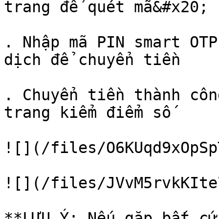
trang để quét mã&#x20;

. Nhập mã PIN smart OTP
dịch để chuyển tiền

. Chuyển tiền thành côn
trang kiểm điểm số

![](/files/O6KUqd9xOpSp
![](/files/JVvM5rvkKIte
**LƯU Ý: Nếu gặp bất cứ