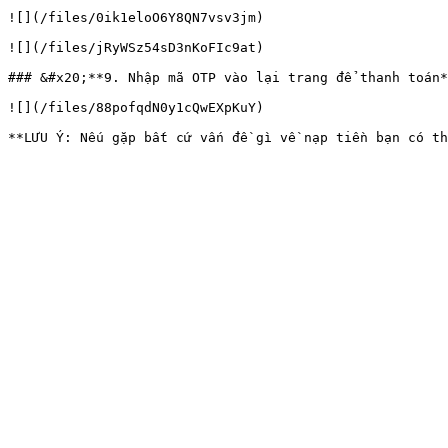
![](/files/0ik1eloO6Y8QN7vsv3jm)

![](/files/jRyWSz54sD3nKoFIc9at)

### &#x20;**9. Nhập mã OTP vào lại trang để thanh toán*
![](/files/88pofqdN0y1cQwEXpKuY)
