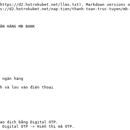
https://d2.hotrokubet.net/llms.txt). Markdown versions o
s://d2.hotrokubet.net/nap-tien/thanh-toan-truc-tuyen/mb-
ÂN HÀNG MB BANK

 ngân hàng

h và lưu vào điện thoại

ao dịch bằng Digital OTP.

 Digital OTP -> Hiển thị mã OTP.
