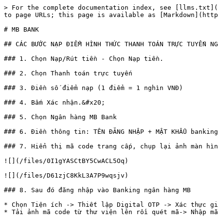
> For the complete documentation index, see [llms.txt](
to page URLs; this page is available as [Markdown](http
# MB BANK

## CÁC BƯỚC NẠP ĐIỂM HÌNH THỨC THANH TOÁN TRỰC TUYẾN NG
### 1. Chọn Nạp/Rút tiền - Chọn Nạp tiền.

### 2. Chọn Thanh toán trực tuyến

### 3. Điền số điểm nạp (1 điểm = 1 nghìn VNĐ)

### 4. Bấm Xác nhận.&#x20;

### 5. Chọn Ngân hàng MB Bank

### 6. Điền thông tin: TÊN ĐĂNG NHẬP + MẬT KHẨU banking
### 7. Hiển thị mã code trang cấp, chụp lại ảnh màn hìn
![](/files/0I1gYASCtBY5CwACL5Oq)

![](/files/D61zjC8KkL3A7P9wqsjv)

### 8. Sau đó đăng nhập vào Banking ngân hàng MB

* Chọn Tiện ích -> Thiết lập Digital OTP -> Xác thực gi
* Tải ảnh mã code từ thư viện lên rồi quét mã-> Nhập mã